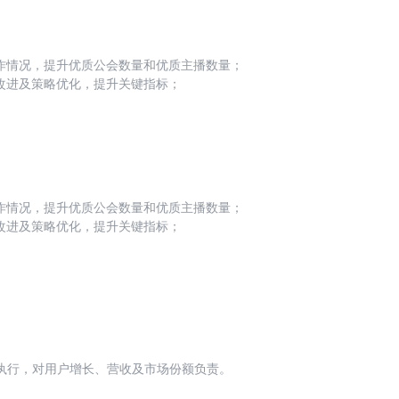
力，明确处置逻辑与执行标准；深入对接业务
案；协调技术、算法、运营等多方资源，推动
作情况，提升优质公会数量和优质主播数量；
改进及策略优化，提升关键指标；
主播资源，及时调整和优化运营策略。
作情况，提升优质公会数量和优质主播数量；
改进及策略优化，提升关键指标；
主播资源，及时调整和优化运营策略。
地执行，对用户增长、营收及市场份额负责。
跃度和留存率。