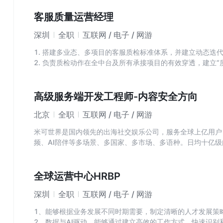
2. 用户增长与运营
- 负责APP在对应国家市场的用户增长，包括但不限于拉新
客服质量运营经理
- 策划并执行本地化运营活动（如线上线下活动、KOL合作
深圳
全职
互联网 / 电子 / 网游
3. 数据分析与优化
- 搭建数据监控体系，定期分析用户行为、市场趋势及竞品动
1. 搭建多业态、多项目的客服质检标准体系，并建立动态迭
4. 资源整合与团队管理
2. 负责质检动作在全中台及所有承接项目的有效穿透，建立“质
- 负责本地团队搭建与管理，协调市场、产品、技术等部门，
3. 协同各业务线项目组，搭建高效的信息同步机制，确保前
整。
4. 前线QA团队的培训与赋能，开发质检培训课件与标准化工
高级服务端开发工程师-内容安全方向
型”转变。
北京
全职
互联网 / 电子 / 网游
5. 搭建服务质量数据看板，以英语作为工作语言进行标准宣
米可世界是国内领先的出海社交娱乐公司，服务全球上亿用户
频、AI陪伴等多场景、多国家、多市场、多语种。日均十亿
向的研发，打造"出海社交"场景下一流的内容安全审核体系—
体验，提升各环节效率。
全球运营中心HRBP
1、审核体系与中台建设。负责内容安全审核中台的整体技术
深圳
全职
互联网 / 电子 / 网游
识别-判罚决策-通知触达-申诉反哺」全链路建设；
2、AI审核。主导机审与AI/大模型审核的规模化落地——模
1、能够根据业务发展不同时期需要，制定清晰的人才发展策
召提升，建立更加完善的AI审核机制；
2、数据与AI驱动，能够通过建立高效的工作方式，快速识