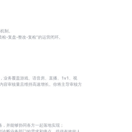
、促活、留存及付费转化等核心环节。
、社区运营等），提升品牌影响力。
态，优化运营策略。
代机制。
检-复盘-整改-复检”的运营闭环。
推动跨团队高效协作。
端业务策略变动时，质检标准能第一时间协同调
作手册，帮助前线QA从“找茬型”向“咨询顾问
讲、报告撰写及跨文化沟通。
，业务覆盖游戏、语音房、直播、1v1、视
级内容审核量且维持高速增长。你将主导审核方
—平台化+AI管控风险，保障安全，优化用户
规划、架构演进与落地。支撑「感知立法-问题
型选型/接入/评测、多模型策略、机审覆盖与准
略，并能够协同各方一起落地实现；
别和诊断业务部门的需求和痛点，提供有效的人