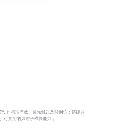
置动作精准有效、通知触达及时到位；搭建并
、可复用的风控子模块能力；
能设计；推动需求从评审到上线的全流程落
与数据表现，驱动产品迭代优化，提升风控治