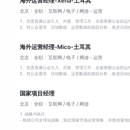
海外运营经理-Xena-土耳其
3、与审核、业务、处罚等团队紧密协作，打通并收口处置能
北京
全职
互联网 / 电子 / 网游 - 运营
团队，理解各业务线的风险诉求，输出有针对性的产品解决方
1、负责直播公会引入、对接、管理工作，全面掌握公会的运
2、对公会需求、活动数据、运营数据的跟踪分析，推进活动
3、收集行业竞品动态及信息，了解竞品公会运营策略及核心
海外运营经理-Mico-土耳其
北京
全职
互联网 / 电子 / 网游 - 运营
1、负责直播公会引入、对接、管理工作，全面掌握公会的运
2、对公会需求、活动数据、运营数据的跟踪分析，推进活动
3、收集行业竞品动态及信息，了解竞品公会运营策略及核心
国家项目经理
北京
全职
互联网 / 电子 / 网游
1. 战略与执行
- 根据公司全球化战略，制定国家市场运营策略，并推动落
- 结合本地市场特点，优化产品本地化运营策略，提升用户活