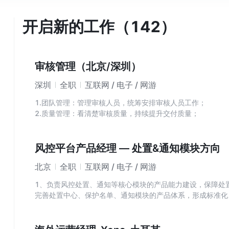
开启新的工作（142）
审核管理（北京/深圳）
深圳
全职
互联网 / 电子 / 网游
1.团队管理：管理审核人员，统筹安排审核人员工作；
2.质量管理：看清楚审核质量，持续提升交付质量；
3.效率管理：持续提升审核效率，交付机制效率；
风控平台产品经理 — 处置&通知模块方向
北京
全职
互联网 / 电子 / 网游
1、负责风控处置、通知等核心模块的产品能力建设，保障处
完善处置中心、保护名单、通知模块的产品体系，形成标准化
2、负责处置中心、保护名单、通知模块的产品能力规划与功
地，确保产品功能在业务场景中高效应用；持续收集业务反馈
理效率与质量；